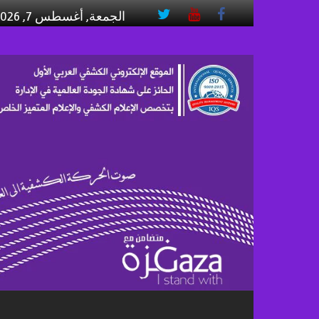
Skip
الجمعة, أغسطس 7, 2026
to
content
وكالة
الأنباء
الكشفية
–
كون
صوت
الحركة
الكشفية