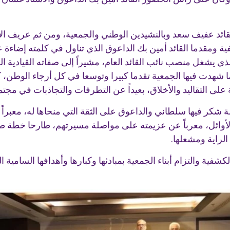
للقائد عفيف سعد وبالنشيدين الوطني والجمعية، ومن ثم عريف الا
ية ومقدما القائد أمين بك الداعوق الذي تناول في كلمته إضاءة عن
 الذي يشغل منصب نائب القائد العام، مشيراً إلى صفاته القيادية
ئد عمر سلطاني الذي قاد الجمعية ل35 عاما شهدت فيها الجمعية تقدما كبيرا وتوسعا في ك
على التقاليد والأخلاق، بعيداً عن التطرفات والتجاذبات في مجتمع
لمة شكر فيها سلطاني والداعوق على الثقة التي منحاها له، معبر
لأوائل، معرباً عن عزيمته على مواصلة مسيرتهم، طارحا خطة طريق
الراية ومشعلها.
فية والتزام أبناء الجمعية بمبادئها وكبارها وأهدافها السامية 