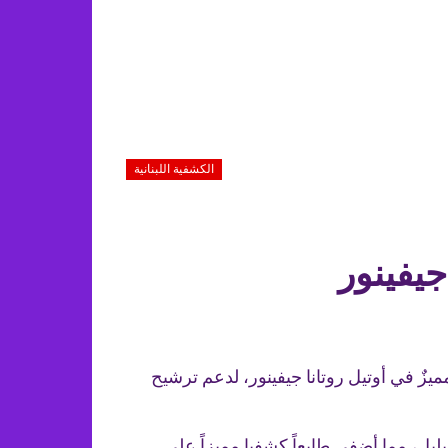
الكشفية اللبنانية
جيفينور
زٌ في أوتيل روتانا جيفينور، لدعم ترشيح
بل، مما أضفى طابعاً كشفيا مميزاً على