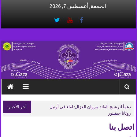
Skip
الجمعة, أغسطس 7, 2026
to
content
وكالة
الأنباء
الكشفية
–
كون
دعماً لترشيح القائد مروان الغزال: لقاء في أوتيل
أخر الأخبار:
روتانا جيفينور
صوت
اتصل بنا
الحركة